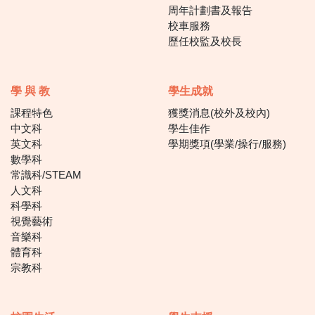
周年計劃書及報告
校車服務
歷任校監及校長
學 與 教
學生成就
課程特色
獲獎消息(校外及校內)
中文科
學生佳作
英文科
學期獎項(學業/操行/服務)
數學科
常識科/STEAM
人文科
科學科
視覺藝術
音樂科
體育科
宗教科