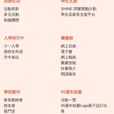
校園生活
學生支援
活動剪影
SHINE 閃耀獎勵計劃
多元活動
學生及家長支援平台
制服團體
入學與升中
圖書館
小一入學
網上目錄
插班生申請
電子書
升中派位
網上報紙
圖書技能
好書推介
閱讀報告
學校夥伴
55週年校慶
家長教師會
活動一覽
校友會
55週年校慶Logo親子設計比
龍門堂
賽