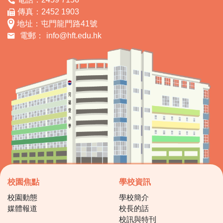
傳真：2452 1903
地址：屯門龍門路41號
電郵：
info@hft.edu.hk
校園焦點
學校資訊
校園動態
學校簡介
媒體報道
校長的話
校訊與特刊