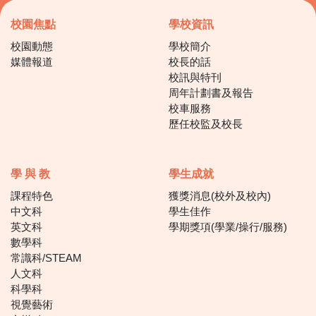
校園焦點
學校資訊
校園動態
學校簡介
媒體報道
校長的話
校訊與特刊
周年計劃書及報告
校車服務
歷任校監及校長
學 與 教
學生成就
課程特色
獲獎消息(校外及校內)
中文科
學生佳作
英文科
學期獎項(學業/操行/服務)
數學科
常識科/STEAM
人文科
科學科
視覺藝術