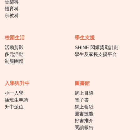
音樂科
體育科
宗教科
校園生活
學生支援
活動剪影
SHINE 閃耀獎勵計劃
多元活動
學生及家長支援平台
制服團體
入學與升中
圖書館
小一入學
網上目錄
插班生申請
電子書
升中派位
網上報紙
圖書技能
好書推介
閱讀報告