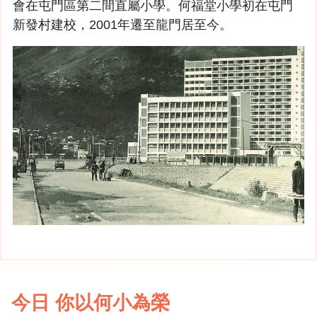
會在屯門區第二間直屬小學。何福堂小學初在屯門
新發村建校，2001年遷至龍門居至今。
今日 你以何小為榮