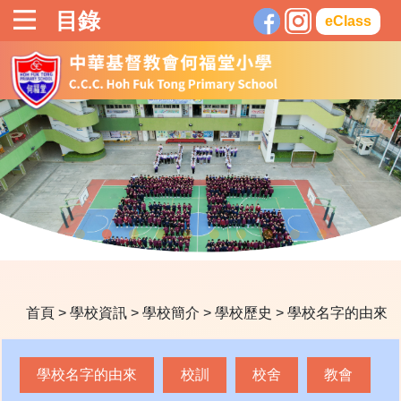
目錄
eClass
首頁
>
學校資訊
>
學校簡介
>
學校歷史
>
學校名字的由來
學校名字的由來
校訓
校舍
教會