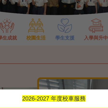
學生成就
校園生活
學生支援
入學與升
2026-2027 年度校車服務