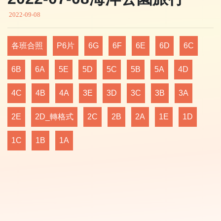
2022-09-08
各班合照
P6片
6G
6F
6E
6D
6C
6B
6A
5E
5D
5C
5B
5A
4D
4C
4B
4A
3E
3D
3C
3B
3A
2E
2D_轉格式
2C
2B
2A
1E
1D
1C
1B
1A