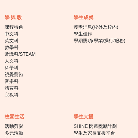
學 與 教
學生成就
課程特色
獲獎消息(校外及校內)
中文科
學生佳作
英文科
學期獎項(學業/操行/服務)
數學科
常識科/STEAM
人文科
科學科
視覺藝術
音樂科
體育科
宗教科
校園生活
學生支援
活動剪影
SHINE 閃耀獎勵計劃
多元活動
學生及家長支援平台