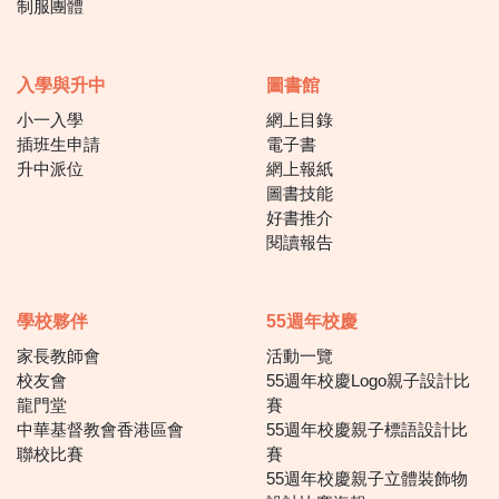
制服團體
入學與升中
圖書館
小一入學
網上目錄
插班生申請
電子書
升中派位
網上報紙
圖書技能
好書推介
閱讀報告
學校夥伴
55週年校慶
家長教師會
活動一覽
校友會
55週年校慶Logo親子設計比
龍門堂
賽
中華基督教會香港區會
55週年校慶親子標語設計比
聯校比賽
賽
55週年校慶親子立體裝飾物