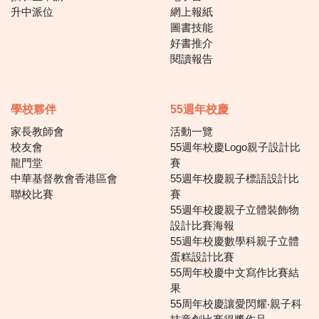
升中派位
網上報紙
圖書技能
好書推介
閱讀報告
學校夥伴
55週年校慶
家長教師會
活動一覽
校友會
55週年校慶Logo親子設計比
龍門堂
賽
中華基督教會香港區會
55週年校慶親子標語設計比
聯校比賽
賽
55週年校慶親子立體裝飾物
設計比賽海報
55週年校慶數學科親子立體
蛋糕設計比賽
55周年校慶中文寫作比賽結
果
55周年校慶讓愛閃耀‧親子科