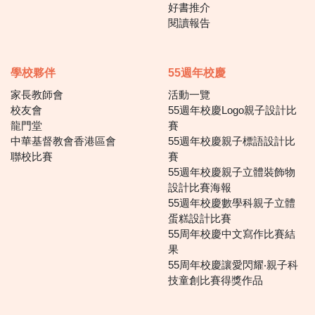
好書推介
閱讀報告
學校夥伴
55週年校慶
家長教師會
活動一覽
校友會
55週年校慶Logo親子設計比
龍門堂
賽
中華基督教會香港區會
55週年校慶親子標語設計比
聯校比賽
賽
55週年校慶親子立體裝飾物
設計比賽海報
55週年校慶數學科親子立體
蛋糕設計比賽
55周年校慶中文寫作比賽結
果
55周年校慶讓愛閃耀‧親子科
技童創比賽得獎作品