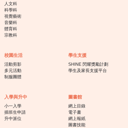
人文科
科學科
視覺藝術
音樂科
體育科
宗教科
校園生活
學生支援
活動剪影
SHINE 閃耀獎勵計劃
多元活動
學生及家長支援平台
制服團體
入學與升中
圖書館
小一入學
網上目錄
插班生申請
電子書
升中派位
網上報紙
圖書技能