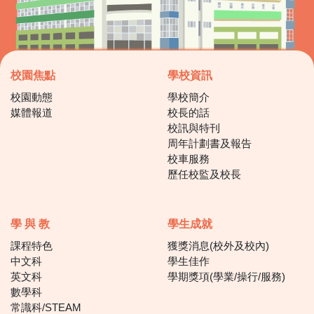
校園焦點
學校資訊
校園動態
學校簡介
媒體報道
校長的話
校訊與特刊
周年計劃書及報告
校車服務
歷任校監及校長
學 與 教
學生成就
課程特色
獲獎消息(校外及校內)
中文科
學生佳作
英文科
學期獎項(學業/操行/服務)
數學科
常識科/STEAM