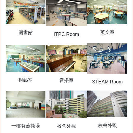
英文室
圖書館
ITPC Room
視藝室
音樂室
STEAM Room
校舍外觀
一樓有蓋操場
校舍外觀