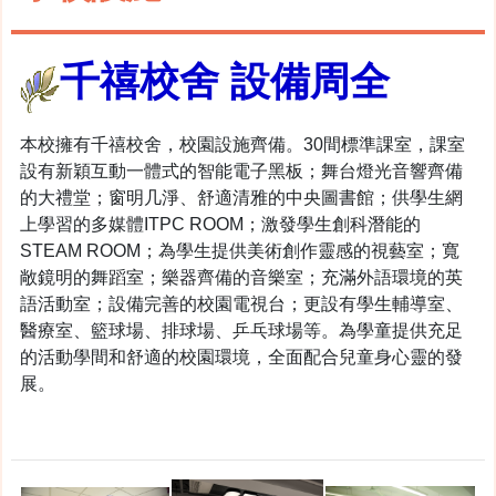
千禧校舍 設備周全
本校擁有千禧校舍，校園設施齊備。30間標準課室，課室
設有新穎互動一體式的智能電子黑板；舞台燈光音響齊備
的大禮堂；窗明几淨、舒適清雅的中央圖書館；供學生網
上學習的多媒體ITPC ROOM；激發學生創科潛能的
STEAM ROOM；為學生提供美術創作靈感的視藝室；寬
敞鏡明的舞蹈室；樂器齊備的音樂室；充滿外語環境的英
語活動室；設備完善的校園電視台；更設有學生輔導室、
醫療室、籃球場、排球場、乒乓球場等。為學童提供充足
的活動學間和舒適的校園環境，全面配合兒童身心靈的發
展。