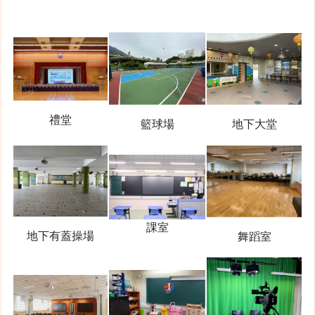
禮堂
地下大堂
籃球場
課室
地下有蓋操場
舞蹈室