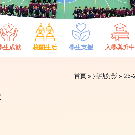
學生成就
校園生活
學生支援
入學與升
首頁
»
活動剪影
»
25
宴