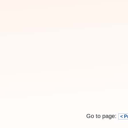
Go to page:
< P