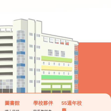
圖書館
學校夥伴
55週年校
慶