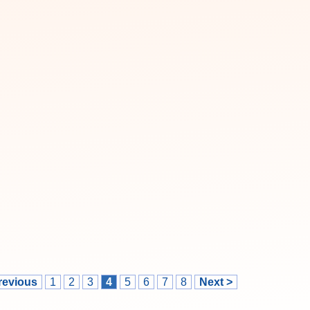
revious
1
2
3
4
5
6
7
8
Next >