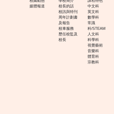
校園動態
學校簡介
課程特色
媒體報道
校長的話
中文科
校訊與特刊
英文科
周年計劃書
數學科
及報告
常識
校車服務
科/STEAM
歷任校監及
人文科
校長
科學科
視覺藝術
音樂科
體育科
宗教科