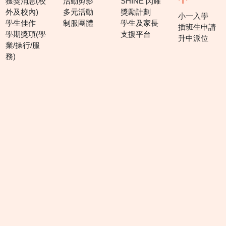
獲獎消息(校
活動剪影
SHINE 閃耀
外及校內)
多元活動
獎勵計劃
小一入學
學生佳作
制服團體
學生及家長
插班生申請
學期獎項(學
支援平台
升中派位
業/操行/服
務)