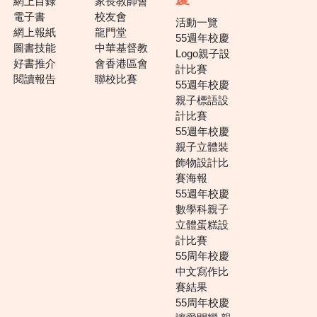
網上目錄
家長教師會
電子書
校友會
活動一覽
網上報紙
龍門堂
55週年校慶
圖書技能
中華基督教
Logo親子設
好書推介
會香港區會
計比賽
閱讀報告
聯校比賽
55週年校慶
親子標語設
計比賽
55週年校慶
親子立體裝
飾物設計比
賽海報
55週年校慶
數學科親子
立體蛋糕設
計比賽
55周年校慶
中文寫作比
賽結果
55周年校慶