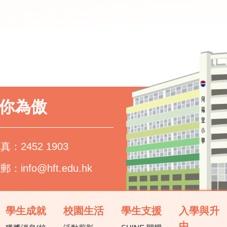
以你為傲
真：2452 1903
電郵：
info@hft.edu.hk
學生成就
校園生活
學生支援
入學與升
中