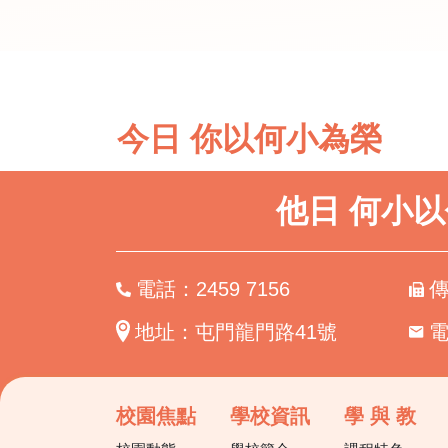
今日 你以何小為榮
他日 何小
電話：2459 7156
傳
地址：屯門龍門路41號
校園焦點
學校資訊
學 與 教